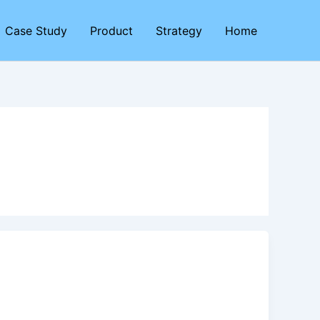
Case Study
Product
Strategy
Home