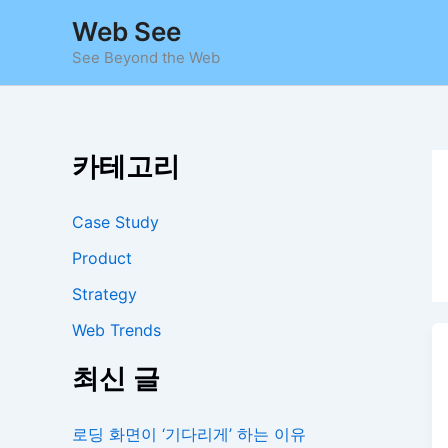
콘
Web See
텐
See Beyond the Web
츠
로
건
너
카테고리
뛰
기
Case Study
Product
Strategy
Web Trends
최신 글
로딩 화면이 ‘기다리게’ 하는 이유