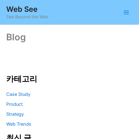
콘
Web See
텐
See Beyond the Web
츠
로
건
Blog
너
뛰
기
카테고리
Case Study
Product
Strategy
Web Trends
최신 글