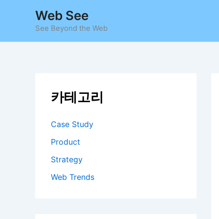
콘
Web See
텐
See Beyond the Web
츠
로
건
너
뛰
카테고리
기
Case Study
Product
Strategy
Web Trends